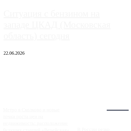
Ситуация с бензином на
западе ЦКАД (Московская
область) сегодня
22.06.2026
Чем ближе к центру столицы, тем ситуация на АЗС лучше.
Однако АЗС, расположенные на приличном удалении от
Москвы, имеют более видимые проблемы. Так, некоторые
заправки на ЦКАД либо не работают полностью, либо
работают с ...
Загрузить больше
Главное:
Метро в Сколково и новые
точки роста цен на
недвижимость: расположение
В России резко
будущих станций «Верейская»,