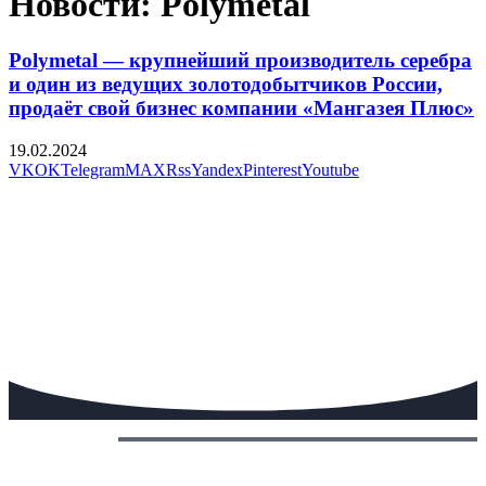
Новости: Polymetal
Polymetal — крупнейший производитель серебра
и один из ведущих золотодобытчиков России,
продаёт свой бизнес компании «Мангазея Плюс»
19.02.2024
VK
OK
Telegram
MAX
Rss
Yandex
Pinterest
Youtube
Сегодня: