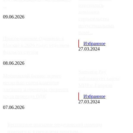
изменилась
...
динамика
09.06.2026
строительства
индустриальных
поме...
Присоединение Одинцово к
Избранное
Москве в 2026 году: отделяем
27.03.2024
факты от слухов
08.06.2026
Samsung Pay
Московский бизнес теряет
заблокирует карты
несколько сотен клиентов
МИР с 3 апреля
элитного и премиум-сегмента
из-за переезда ОДК
Избранное
27.03.2024
07.06.2026
Бесплатное оказание медицинской помощи
изменится: утверждена програм...