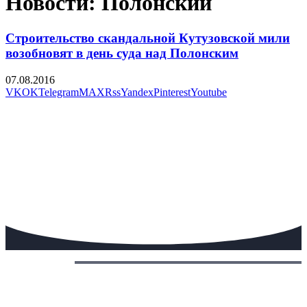
Новости: Полонский
Строительство скандальной Кутузовской мили
возобновят в день суда над Полонским
07.08.2016
VK
OK
Telegram
MAX
Rss
Yandex
Pinterest
Youtube
Сегодня: