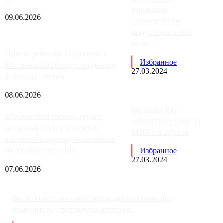
динамика
09.06.2026
строительства
индустриальных
поме...
Присоединение Одинцово к
Избранное
Москве в 2026 году: отделяем
27.03.2024
факты от слухов
08.06.2026
Samsung Pay
Московский бизнес теряет
заблокирует карты
несколько сотен клиентов
МИР с 3 апреля
элитного и премиум-сегмента
из-за переезда ОДК
Избранное
27.03.2024
07.06.2026
Бесплатное оказание медицинской помощи
изменится: утверждена програм...