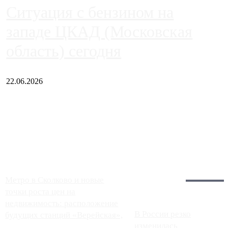
Ситуация с бензином на
западе ЦКАД (Московская
область) сегодня
22.06.2026
Чем ближе к центру столицы, тем ситуация на АЗС лучше.
Однако АЗС, расположенные на приличном удалении от
Москвы, имеют более видимые проблемы. Так, некоторые
заправки на ЦКАД либо не работают полностью, либо
работают с ...
Загрузить больше
Главное:
Метро в Сколково и новые
точки роста цен на
недвижимость: расположение
В России резко
будущих станций «Верейская»,
изменилась
...