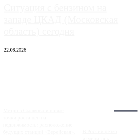
Ситуация с бензином на
западе ЦКАД (Московская
область) сегодня
22.06.2026
Чем ближе к центру столицы, тем ситуация на АЗС лучше.
Однако АЗС, расположенные на приличном удалении от
Москвы, имеют более видимые проблемы. Так, некоторые
заправки на ЦКАД либо не работают полностью, либо
работают с ...
Загрузить больше
Главное:
Метро в Сколково и новые
точки роста цен на
недвижимость: расположение
В России резко
будущих станций «Верейская»,
изменилась
...