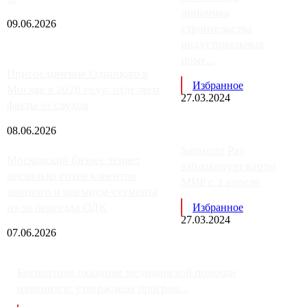
динамика
09.06.2026
строительства
индустриальных
поме...
Присоединение Одинцово к
Избранное
Москве в 2026 году: отделяем
27.03.2024
факты от слухов
08.06.2026
Samsung Pay
Московский бизнес теряет
заблокирует карты
несколько сотен клиентов
МИР с 3 апреля
элитного и премиум-сегмента
из-за переезда ОДК
Избранное
27.03.2024
07.06.2026
Бесплатное оказание медицинской помощи
изменится: утверждена програм...