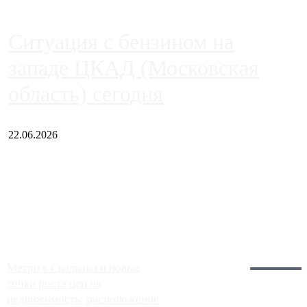
Ситуация с бензином на
западе ЦКАД (Московская
область) сегодня
22.06.2026
Чем ближе к центру столицы, тем ситуация на АЗС лучше.
Однако АЗС, расположенные на приличном удалении от
Москвы, имеют более видимые проблемы. Так, некоторые
заправки на ЦКАД либо не работают полностью, либо
работают с ...
Загрузить больше
Главное:
Метро в Сколково и новые
точки роста цен на
недвижимость: расположение