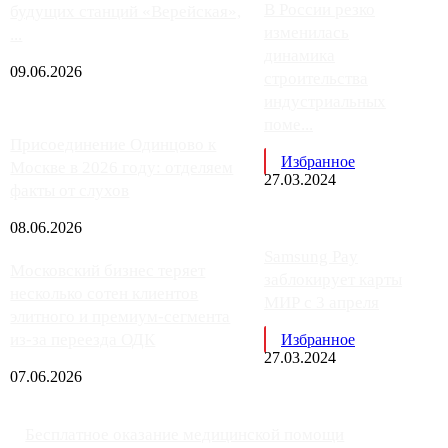
В России резко
будущих станций «Верейская»,
изменилась
...
динамика
09.06.2026
строительства
индустриальных
поме...
Присоединение Одинцово к
Избранное
Москве в 2026 году: отделяем
27.03.2024
факты от слухов
08.06.2026
Samsung Pay
Московский бизнес теряет
заблокирует карты
несколько сотен клиентов
МИР с 3 апреля
элитного и премиум-сегмента
из-за переезда ОДК
Избранное
27.03.2024
07.06.2026
Бесплатное оказание медицинской помощи