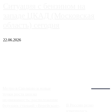
Ситуация с бензином на
западе ЦКАД (Московская
область) сегодня
22.06.2026
Чем ближе к центру столицы, тем ситуация на АЗС лучше.
Однако АЗС, расположенные на приличном удалении от
Москвы, имеют более видимые проблемы. Так, некоторые
заправки на ЦКАД либо не работают полностью, либо
работают с ...
Загрузить больше
Главное:
Метро в Сколково и новые
точки роста цен на
недвижимость: расположение
В России резко
будущих станций «Верейская»,
изменилась
...