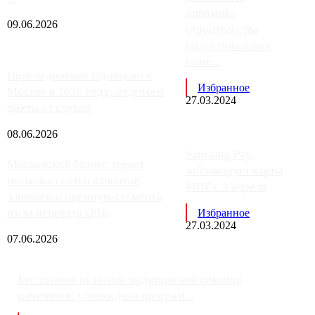
динамика
09.06.2026
строительства
индустриальных
поме...
Присоединение Одинцово к
Избранное
Москве в 2026 году: отделяем
27.03.2024
факты от слухов
08.06.2026
Samsung Pay
Московский бизнес теряет
заблокирует карты
несколько сотен клиентов
МИР с 3 апреля
элитного и премиум-сегмента
из-за переезда ОДК
Избранное
27.03.2024
07.06.2026
Бесплатное оказание медицинской помощи
изменится: утверждена програм...