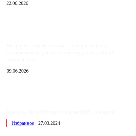
22.06.2026
Чем ближе к центру столицы, тем ситуация на АЗС лучше. Одн
либо не работают полностью, либо работают с ...
Метро в Сколково и новые точки роста цен на
недвижимость: расположение будущих станций
«Верейская», ...
09.06.2026
Samsung Pay заблокирует карты МИР с 3 апреля
Избранное
27.03.2024