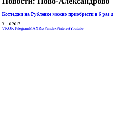
Новости: Ново-Александрово
Коттеджи на Рублевке можно приобрести в 6 раз 
31.10.2017
VK
OK
Telegram
MAX
Rss
Yandex
Pinterest
Youtube