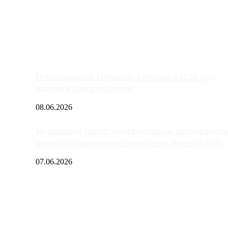
ако АЗС, расположенные на приличном удалении от Москвы, имеют
Присоединение Одинцово к Москве в 2026 году:
отделяем факты от слухов
08.06.2026
Московский бизнес теряет несколько сотен клиент
элитного и премиум-сегмента из-за переезда ОДК
07.06.2026