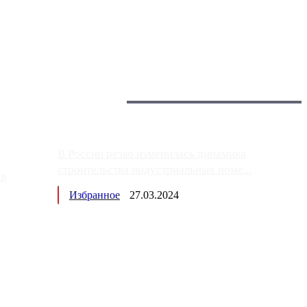
 более видимые проблемы. Так, некоторые заправки на ЦКАД
Загрузить больше
Главное:
В России резко изменилась динамика
строительства индустриальных поме...
ов
Избранное
27.03.2024