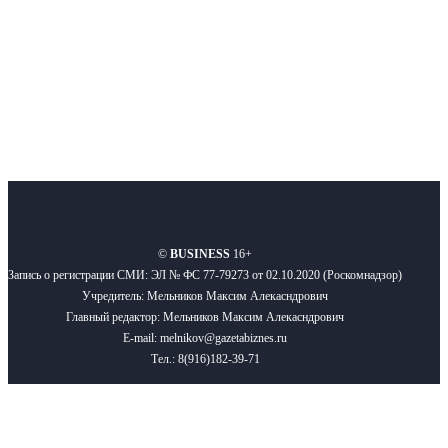
Подписывайтесь
О нас
Реклама
Вакансии
Правила
Контакты
©
BUSINESS
16+
Запись о регистрации СМИ: ЭЛ № ФС 77-79273 от 02.10.2020 (Роскомнадзор)
Учредитель: Мельников Максим Алекасндрович
Главный редактор: Мельников Максим Алекасндрович
E-mail: melnikov@gazetabiznes.ru
Тел.: 8(916)182-39-71