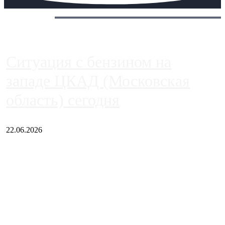
Сегодня:
Ситуация с бензином на
западе ЦКАД (Московская
область) сегодня
22.06.2026
Чем ближе к центру столицы, тем ситуация на АЗС лучше.
Однако АЗС, расположенные на приличном удалении от
Москвы, имеют более видимые проблемы. Так, некоторые
заправки на ЦКАД либо не работают полностью, либо
работают с ...
Загрузить больше