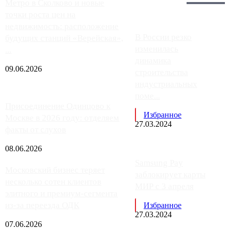
Главное:
Метро в Сколково и новые
точки роста цен на
недвижимость: расположение
В России резко
будущих станций «Верейская»,
изменилась
...
динамика
09.06.2026
строительства
индустриальных
поме...
Присоединение Одинцово к
Избранное
Москве в 2026 году: отделяем
27.03.2024
факты от слухов
08.06.2026
Samsung Pay
Московский бизнес теряет
заблокирует карты
несколько сотен клиентов
МИР с 3 апреля
элитного и премиум-сегмента
из-за переезда ОДК
Избранное
27.03.2024
07.06.2026