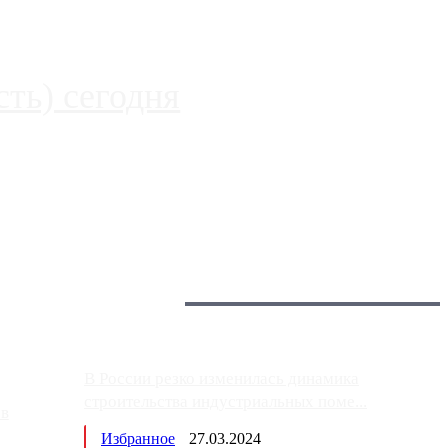
ть) сегодня
 более видимые проблемы. Так, некоторые заправки на ЦКАД
Загрузить больше
Главное:
В России резко изменилась динамика
строительства индустриальных поме...
ов
Избранное
27.03.2024