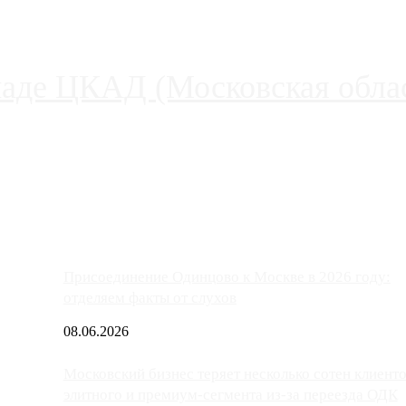
паде ЦКАД (Московская облас
ако АЗС, расположенные на приличном удалении от Москвы, имеют
Присоединение Одинцово к Москве в 2026 году:
отделяем факты от слухов
08.06.2026
Московский бизнес теряет несколько сотен клиент
элитного и премиум-сегмента из-за переезда ОДК