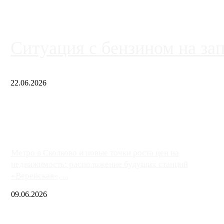
Ситуация с бензином на за
22.06.2026
Чем ближе к центру столицы, тем ситуация на АЗС лучше. Одн
либо не работают полностью, либо работают с ...
Метро в Сколково и новые точки роста цен на
недвижимость: расположение будущих станций
«Верейская», ...
09.06.2026