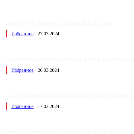
Samsung Pay заблокирует карты МИР с 3 апреля
Избранное
27.03.2024
Бесплатное оказание медицинской помощи изменится: ут
Избранное
26.03.2024
Последствия выборов в России: западные СМИ готовят рос
Избранное
17.03.2024
Изменения в пенсионных выплатах: накопительную часть п