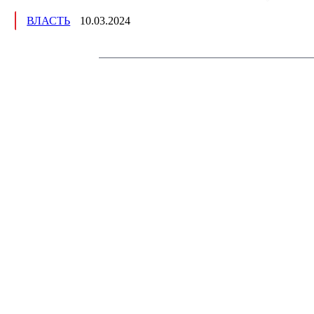
ВЛАСТЬ
10.03.2024
Немного о нас
Интернет-СМИ с фокусом на события, влияющие на бизнес Московског
основанное в 2009 году. Ежедневно публикуем новости бизнеса и новос