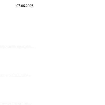
07.06.2026
верждена програм...
сиян к «послед...
енсии хотят пе...