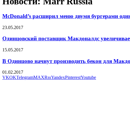
Новости: Marr Russia
McDonald’s расширил меню двумя бургерами оди
23.05.2017
Одинцовский поставщик Макдоналдс увеличивает
15.05.2017
В Одинцово начнут производить бекон для Макд
01.02.2017
VK
OK
Telegram
MAX
Rss
Yandex
Pinterest
Youtube