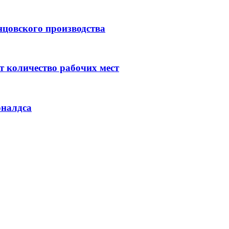
нцовского производства
 количество рабочих мест
оналдса