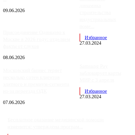
динамика
09.06.2026
строительства
индустриальных
поме...
Присоединение Одинцово к
Избранное
Москве в 2026 году: отделяем
27.03.2024
факты от слухов
08.06.2026
Samsung Pay
Московский бизнес теряет
заблокирует карты
несколько сотен клиентов
МИР с 3 апреля
элитного и премиум-сегмента
из-за переезда ОДК
Избранное
27.03.2024
07.06.2026
Бесплатное оказание медицинской помощи
изменится: утверждена програм...