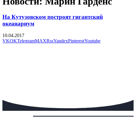
Новости: Марин Гарденс
На Кутузовском построят гигантский
океанариум
10.04.2017
VK
OK
Telegram
MAX
Rss
Yandex
Pinterest
Youtube
Сегодня: