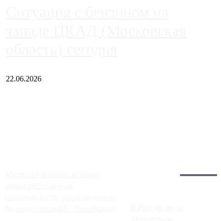
Ситуация с бензином на
западе ЦКАД (Московская
область) сегодня
22.06.2026
Чем ближе к центру столицы, тем ситуация на АЗС лучше.
Однако АЗС, расположенные на приличном удалении от
Москвы, имеют более видимые проблемы. Так, некоторые
заправки на ЦКАД либо не работают полностью, либо
работают с ...
Загрузить больше
Главное:
Метро в Сколково и новые
точки роста цен на
недвижимость: расположение
В России резко
будущих станций «Верейская»,
изменилась
...