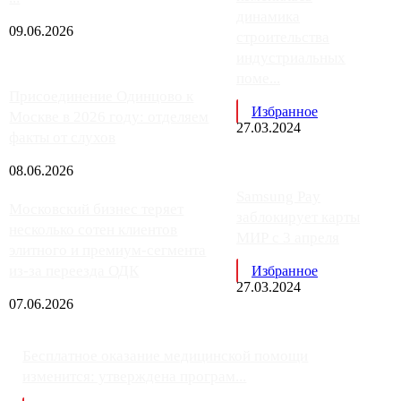
динамика
09.06.2026
строительства
индустриальных
поме...
Присоединение Одинцово к
Избранное
Москве в 2026 году: отделяем
27.03.2024
факты от слухов
08.06.2026
Samsung Pay
Московский бизнес теряет
заблокирует карты
несколько сотен клиентов
МИР с 3 апреля
элитного и премиум-сегмента
из-за переезда ОДК
Избранное
27.03.2024
07.06.2026
Бесплатное оказание медицинской помощи
изменится: утверждена програм...