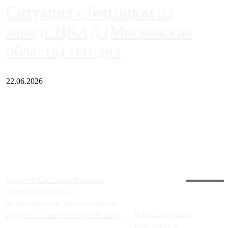
Ситуация с бензином на
западе ЦКАД (Московская
область) сегодня
22.06.2026
Чем ближе к центру столицы, тем ситуация на АЗС лучше.
Однако АЗС, расположенные на приличном удалении от
Москвы, имеют более видимые проблемы. Так, некоторые
заправки на ЦКАД либо не работают полностью, либо
работают с ...
Загрузить больше
Главное:
Метро в Сколково и новые
точки роста цен на
недвижимость: расположение
В России резко
будущих станций «Верейская»,
изменилась
...