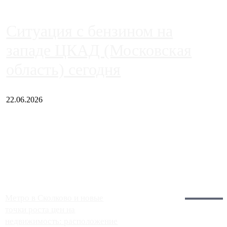
Ситуация с бензином на
западе ЦКАД (Московская
область) сегодня
22.06.2026
Чем ближе к центру столицы, тем ситуация на АЗС лучше.
Однако АЗС, расположенные на приличном удалении от
Москвы, имеют более видимые проблемы. Так, некоторые
заправки на ЦКАД либо не работают полностью, либо
работают с ...
Загрузить больше
Главное:
Метро в Сколково и новые
точки роста цен на
недвижимость: расположение