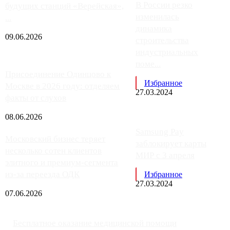
В России резко
будущих станций «Верейская»,
изменилась
...
динамика
09.06.2026
строительства
индустриальных
поме...
Присоединение Одинцово к
Избранное
Москве в 2026 году: отделяем
27.03.2024
факты от слухов
08.06.2026
Samsung Pay
Московский бизнес теряет
заблокирует карты
несколько сотен клиентов
МИР с 3 апреля
элитного и премиум-сегмента
из-за переезда ОДК
Избранное
27.03.2024
07.06.2026
Бесплатное оказание медицинской помощи