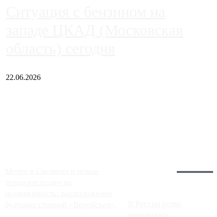
Ситуация с бензином на
западе ЦКАД (Московская
область) сегодня
22.06.2026
Чем ближе к центру столицы, тем ситуация на АЗС лучше.
Однако АЗС, расположенные на приличном удалении от
Москвы, имеют более видимые проблемы. Так, некоторые
заправки на ЦКАД либо не работают полностью, либо
работают с ...
Загрузить больше
Главное:
Метро в Сколково и новые
точки роста цен на
недвижимость: расположение
В России резко
будущих станций «Верейская»,
изменилась
...