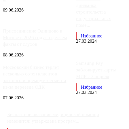
динамика
09.06.2026
строительства
индустриальных
поме...
Присоединение Одинцово к
Избранное
Москве в 2026 году: отделяем
27.03.2024
факты от слухов
08.06.2026
Samsung Pay
Московский бизнес теряет
заблокирует карты
несколько сотен клиентов
МИР с 3 апреля
элитного и премиум-сегмента
из-за переезда ОДК
Избранное
27.03.2024
07.06.2026
Бесплатное оказание медицинской помощи
изменится: утверждена програм...