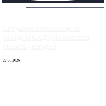
Сегодня:
Ситуация с бензином на
западе ЦКАД (Московская
область) сегодня
22.06.2026
Чем ближе к центру столицы, тем ситуация на АЗС лучше.
Однако АЗС, расположенные на приличном удалении от
Москвы, имеют более видимые проблемы. Так, некоторые
заправки на ЦКАД либо не работают полностью, либо
работают с ...
Загрузить больше