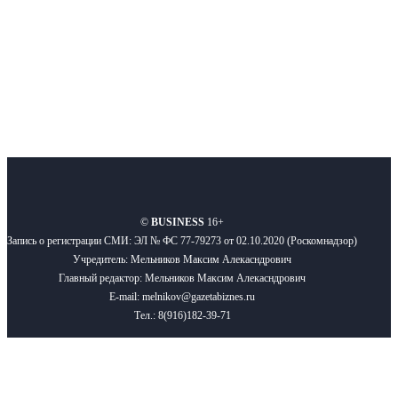
Подписывайтесь
О нас
Реклама
Вакансии
Правила
Контакты
©
BUSINESS
16+
Запись о регистрации СМИ: ЭЛ № ФС 77-79273 от 02.10.2020 (Роскомнадзор)
Учредитель: Мельников Максим Алекасндрович
Главный редактор: Мельников Максим Алекасндрович
E-mail: melnikov@gazetabiznes.ru
Тел.: 8(916)182-39-71