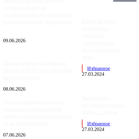
Главное:
Метро в Сколково и новые
точки роста цен на
недвижимость: расположение
В России резко
будущих станций «Верейская»,
изменилась
...
динамика
09.06.2026
строительства
индустриальных
поме...
Присоединение Одинцово к
Избранное
Москве в 2026 году: отделяем
27.03.2024
факты от слухов
08.06.2026
Samsung Pay
Московский бизнес теряет
заблокирует карты
несколько сотен клиентов
МИР с 3 апреля
элитного и премиум-сегмента
из-за переезда ОДК
Избранное
27.03.2024
07.06.2026