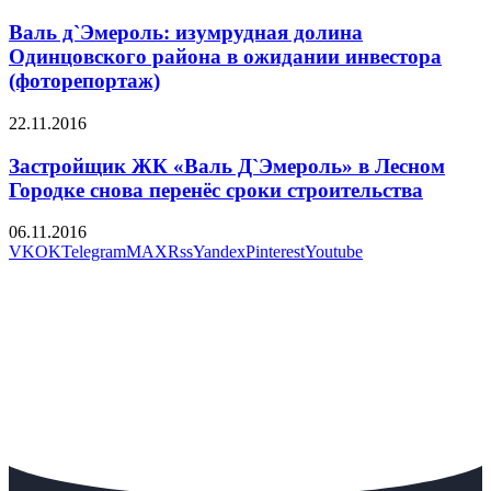
Валь д`Эмероль: изумрудная долина
Одинцовского района в ожидании инвестора
(фоторепортаж)
22.11.2016
Застройщик ЖК «Валь Д`Эмероль» в Лесном
Городке снова перенёс сроки строительства
06.11.2016
VK
OK
Telegram
MAX
Rss
Yandex
Pinterest
Youtube