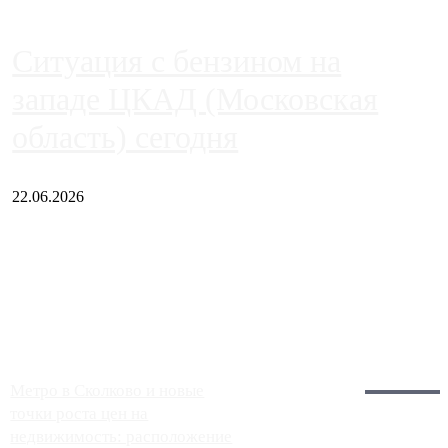
Ситуация с бензином на
западе ЦКАД (Московская
область) сегодня
22.06.2026
Чем ближе к центру столицы, тем ситуация на АЗС лучше.
Однако АЗС, расположенные на приличном удалении от
Москвы, имеют более видимые проблемы. Так, некоторые
заправки на ЦКАД либо не работают полностью, либо
работают с ...
Загрузить больше
Главное:
Метро в Сколково и новые
точки роста цен на
недвижимость: расположение