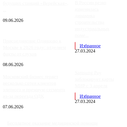
В России резко
будущих станций «Верейская»,
изменилась
...
динамика
09.06.2026
строительства
индустриальных
поме...
Присоединение Одинцово к
Избранное
Москве в 2026 году: отделяем
27.03.2024
факты от слухов
08.06.2026
Samsung Pay
Московский бизнес теряет
заблокирует карты
несколько сотен клиентов
МИР с 3 апреля
элитного и премиум-сегмента
из-за переезда ОДК
Избранное
27.03.2024
07.06.2026
Бесплатное оказание медицинской помощи