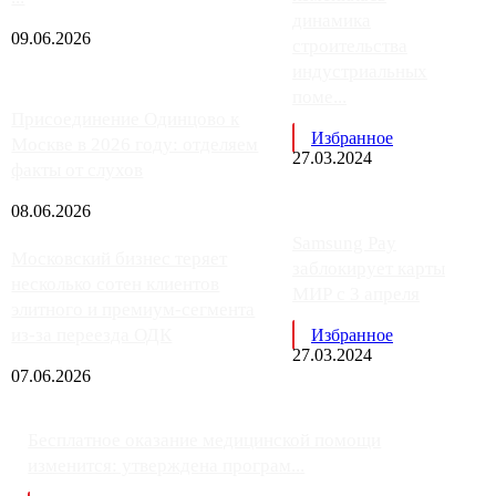
динамика
09.06.2026
строительства
индустриальных
поме...
Присоединение Одинцово к
Избранное
Москве в 2026 году: отделяем
27.03.2024
факты от слухов
08.06.2026
Samsung Pay
Московский бизнес теряет
заблокирует карты
несколько сотен клиентов
МИР с 3 апреля
элитного и премиум-сегмента
из-за переезда ОДК
Избранное
27.03.2024
07.06.2026
Бесплатное оказание медицинской помощи
изменится: утверждена програм...