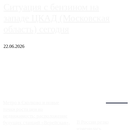
Ситуация с бензином на
западе ЦКАД (Московская
область) сегодня
22.06.2026
Чем ближе к центру столицы, тем ситуация на АЗС лучше.
Однако АЗС, расположенные на приличном удалении от
Москвы, имеют более видимые проблемы. Так, некоторые
заправки на ЦКАД либо не работают полностью, либо
работают с ...
Загрузить больше
Главное:
Метро в Сколково и новые
точки роста цен на
недвижимость: расположение
В России резко
будущих станций «Верейская»,
изменилась
...