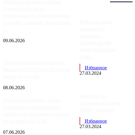
Главное:
Метро в Сколково и новые
точки роста цен на
недвижимость: расположение
В России резко
будущих станций «Верейская»,
изменилась
...
динамика
09.06.2026
строительства
индустриальных
поме...
Присоединение Одинцово к
Избранное
Москве в 2026 году: отделяем
27.03.2024
факты от слухов
08.06.2026
Samsung Pay
Московский бизнес теряет
заблокирует карты
несколько сотен клиентов
МИР с 3 апреля
элитного и премиум-сегмента
из-за переезда ОДК
Избранное
27.03.2024
07.06.2026