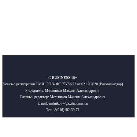
Подписывайтесь
О нас
Реклама
Вакансии
Правила
Контакты
©
BUSINESS
16+
Запись о регистрации СМИ: ЭЛ № ФС 77-79273 от 02.10.2020 (Роскомнадзор)
Учредитель: Мельников Максим Алекасндрович
Главный редактор: Мельников Максим Алекасндрович
E-mail: melnikov@gazetabiznes.ru
Тел.: 8(916)182-39-71