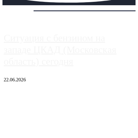
Сегодня:
Ситуация с бензином на
западе ЦКАД (Московская
область) сегодня
22.06.2026
Чем ближе к центру столицы, тем ситуация на АЗС лучше.
Однако АЗС, расположенные на приличном удалении от
Москвы, имеют более видимые проблемы. Так, некоторые
заправки на ЦКАД либо не работают полностью, либо
работают с ...
Загрузить больше