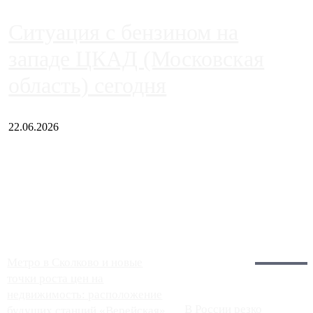
Ситуация с бензином на
западе ЦКАД (Московская
область) сегодня
22.06.2026
Чем ближе к центру столицы, тем ситуация на АЗС лучше.
Однако АЗС, расположенные на приличном удалении от
Москвы, имеют более видимые проблемы. Так, некоторые
заправки на ЦКАД либо не работают полностью, либо
работают с ...
Загрузить больше
Главное:
Метро в Сколково и новые
точки роста цен на
недвижимость: расположение
В России резко
будущих станций «Верейская»,