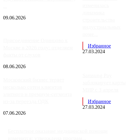
изменилась
...
динамика
09.06.2026
строительства
индустриальных
поме...
Присоединение Одинцово к
Избранное
Москве в 2026 году: отделяем
27.03.2024
факты от слухов
08.06.2026
Samsung Pay
Московский бизнес теряет
заблокирует карты
несколько сотен клиентов
МИР с 3 апреля
элитного и премиум-сегмента
из-за переезда ОДК
Избранное
27.03.2024
07.06.2026
Бесплатное оказание медицинской помощи
изменится: утверждена програм...