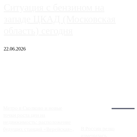
Ситуация с бензином на
западе ЦКАД (Московская
область) сегодня
22.06.2026
Чем ближе к центру столицы, тем ситуация на АЗС лучше.
Однако АЗС, расположенные на приличном удалении от
Москвы, имеют более видимые проблемы. Так, некоторые
заправки на ЦКАД либо не работают полностью, либо
работают с ...
Загрузить больше
Главное:
Метро в Сколково и новые
точки роста цен на
недвижимость: расположение
В России резко
будущих станций «Верейская»,
изменилась
...