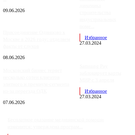
динамика
09.06.2026
строительства
индустриальных
поме...
Присоединение Одинцово к
Избранное
Москве в 2026 году: отделяем
27.03.2024
факты от слухов
08.06.2026
Samsung Pay
Московский бизнес теряет
заблокирует карты
несколько сотен клиентов
МИР с 3 апреля
элитного и премиум-сегмента
из-за переезда ОДК
Избранное
27.03.2024
07.06.2026
Бесплатное оказание медицинской помощи
изменится: утверждена програм...