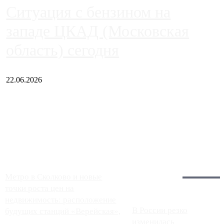
Ситуация с бензином на
западе ЦКАД (Московская
область) сегодня
22.06.2026
Чем ближе к центру столицы, тем ситуация на АЗС лучше.
Однако АЗС, расположенные на приличном удалении от
Москвы, имеют более видимые проблемы. Так, некоторые
заправки на ЦКАД либо не работают полностью, либо
работают с ...
Загрузить больше
Главное:
Метро в Сколково и новые
точки роста цен на
недвижимость: расположение
В России резко
будущих станций «Верейская»,
изменилась
...