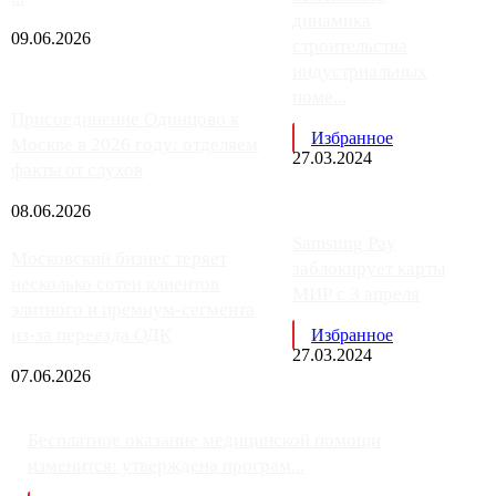
динамика
09.06.2026
строительства
индустриальных
поме...
Присоединение Одинцово к
Избранное
Москве в 2026 году: отделяем
27.03.2024
факты от слухов
08.06.2026
Samsung Pay
Московский бизнес теряет
заблокирует карты
несколько сотен клиентов
МИР с 3 апреля
элитного и премиум-сегмента
из-за переезда ОДК
Избранное
27.03.2024
07.06.2026
Бесплатное оказание медицинской помощи
изменится: утверждена програм...