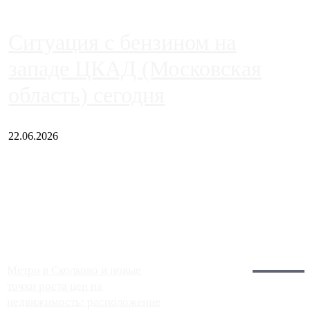
Ситуация с бензином на
западе ЦКАД (Московская
область) сегодня
22.06.2026
Чем ближе к центру столицы, тем ситуация на АЗС лучше.
Однако АЗС, расположенные на приличном удалении от
Москвы, имеют более видимые проблемы. Так, некоторые
заправки на ЦКАД либо не работают полностью, либо
работают с ...
Загрузить больше
Главное:
Метро в Сколково и новые
точки роста цен на
недвижимость: расположение