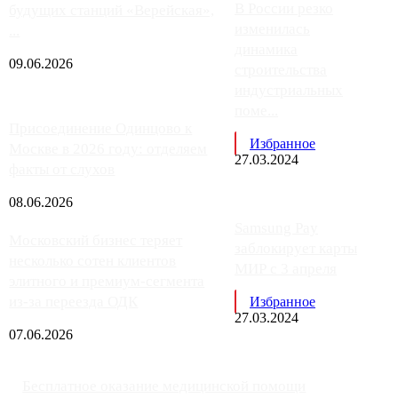
В России резко
будущих станций «Верейская»,
изменилась
...
динамика
09.06.2026
строительства
индустриальных
поме...
Присоединение Одинцово к
Избранное
Москве в 2026 году: отделяем
27.03.2024
факты от слухов
08.06.2026
Samsung Pay
Московский бизнес теряет
заблокирует карты
несколько сотен клиентов
МИР с 3 апреля
элитного и премиум-сегмента
из-за переезда ОДК
Избранное
27.03.2024
07.06.2026
Бесплатное оказание медицинской помощи