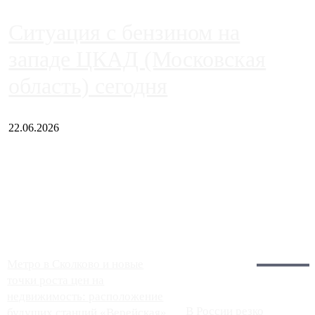
Ситуация с бензином на
западе ЦКАД (Московская
область) сегодня
22.06.2026
Чем ближе к центру столицы, тем ситуация на АЗС лучше.
Однако АЗС, расположенные на приличном удалении от
Москвы, имеют более видимые проблемы. Так, некоторые
заправки на ЦКАД либо не работают полностью, либо
работают с ...
Загрузить больше
Главное:
Метро в Сколково и новые
точки роста цен на
недвижимость: расположение
В России резко
будущих станций «Верейская»,