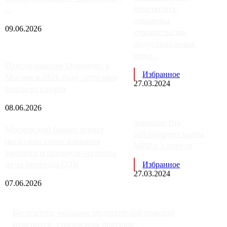
изменилась
...
динамика
09.06.2026
строительства
индустриальных
поме...
Присоединение Одинцово к
Избранное
Москве в 2026 году: отделяем
27.03.2024
факты от слухов
08.06.2026
Samsung Pay
Московский бизнес теряет
заблокирует карты
несколько сотен клиентов
МИР с 3 апреля
элитного и премиум-сегмента
из-за переезда ОДК
Избранное
27.03.2024
07.06.2026
Бесплатное оказание медицинской помощи
изменится: утверждена програм...