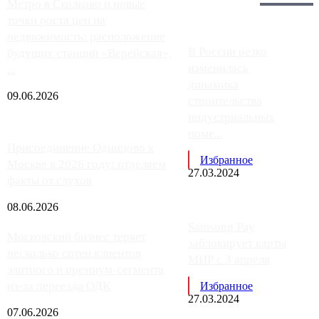
Главное:
Метро в Сколково и новые
точки роста цен на
недвижимость: расположение
В России резко
будущих станций «Верейская»,
изменилась
...
динамика
09.06.2026
строительства
индустриальных
поме...
Присоединение Одинцово к
Избранное
Москве в 2026 году: отделяем
27.03.2024
факты от слухов
08.06.2026
Samsung Pay
Московский бизнес теряет
заблокирует карты
несколько сотен клиентов
МИР с 3 апреля
элитного и премиум-сегмента
из-за переезда ОДК
Избранное
27.03.2024
07.06.2026