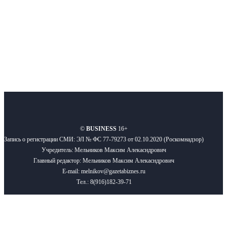
Подписывайтесь
О нас
Реклама
Вакансии
Правила
Контакты
©
BUSINESS
16+
Запись о регистрации СМИ: ЭЛ № ФС 77-79273 от 02.10.2020 (Роскомнадзор)
Учредитель: Мельников Максим Алекасндрович
Главный редактор: Мельников Максим Алекасндрович
E-mail: melnikov@gazetabiznes.ru
Тел.: 8(916)182-39-71