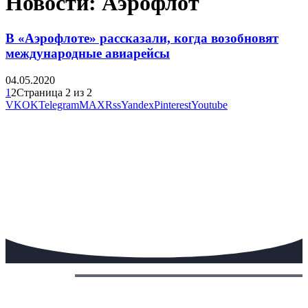
Новости: Аэрофлот
В «Аэрофлоте» рассказали, когда возобновят
международные авиарейсы
04.05.2020
1
2
Страница 2 из 2
VK
OK
Telegram
MAX
Rss
Yandex
Pinterest
Youtube
Сегодня: