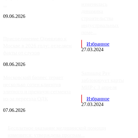
изменилась
...
динамика
09.06.2026
строительства
индустриальных
поме...
Присоединение Одинцово к
Избранное
Москве в 2026 году: отделяем
27.03.2024
факты от слухов
08.06.2026
Samsung Pay
Московский бизнес теряет
заблокирует карты
несколько сотен клиентов
МИР с 3 апреля
элитного и премиум-сегмента
из-за переезда ОДК
Избранное
27.03.2024
07.06.2026
Бесплатное оказание медицинской помощи
изменится: утверждена програм...