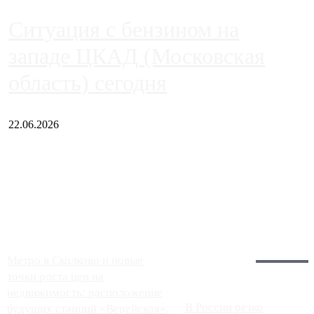
Ситуация с бензином на
западе ЦКАД (Московская
область) сегодня
22.06.2026
Чем ближе к центру столицы, тем ситуация на АЗС лучше.
Однако АЗС, расположенные на приличном удалении от
Москвы, имеют более видимые проблемы. Так, некоторые
заправки на ЦКАД либо не работают полностью, либо
работают с ...
Загрузить больше
Главное:
Метро в Сколково и новые
точки роста цен на
недвижимость: расположение
В России резко
будущих станций «Верейская»,