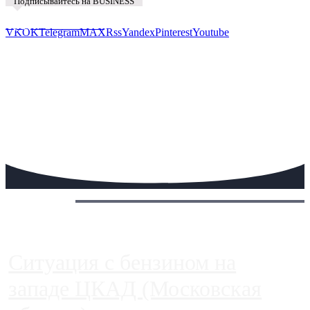
Подписывайтесь на BUSINESS
Предложить новость
VK
OK
Telegram
MAX
Rss
Yandex
Pinterest
Youtube
Сегодня:
Ситуация с бензином на
западе ЦКАД (Московская