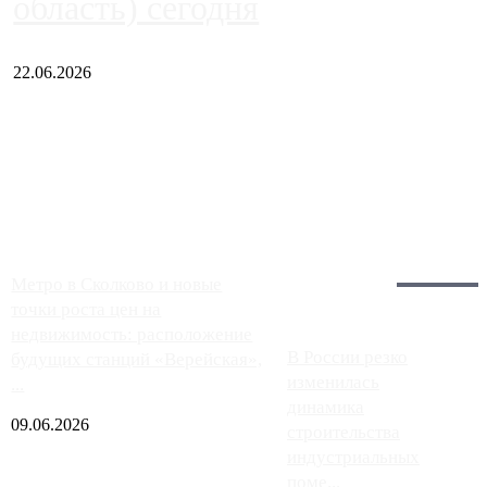
область) сегодня
22.06.2026
Чем ближе к центру столицы, тем ситуация на АЗС лучше.
Однако АЗС, расположенные на приличном удалении от
Москвы, имеют более видимые проблемы. Так, некоторые
заправки на ЦКАД либо не работают полностью, либо
работают с ...
Загрузить больше
Главное:
Метро в Сколково и новые
точки роста цен на
недвижимость: расположение
В России резко
будущих станций «Верейская»,
изменилась
...
динамика
09.06.2026
строительства
индустриальных
поме...