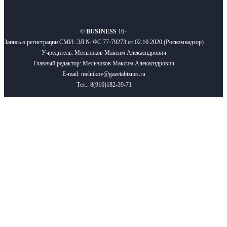
О нас
Реклама
Вакансии
Правила
Контакты
©
BUSINESS
16+
Запись о регистрации СМИ: ЭЛ № ФС 77-79273 от 02.10.2020 (Роскомнадзор)
Учредитель: Мельников Максим Алекасндрович
Главный редактор: Мельников Максим Алекасндрович
E-mail: melnikov@gazetabiznes.ru
Тел.: 8(916)182-39-71