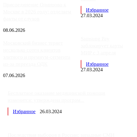
Присоединение Одинцово к
Избранное
Москве в 2026 году: отделяем
27.03.2024
факты от слухов
08.06.2026
Samsung Pay
Московский бизнес теряет
заблокирует карты
несколько сотен клиентов
МИР с 3 апреля
элитного и премиум-сегмента
из-за переезда ОДК
Избранное
27.03.2024
07.06.2026
Бесплатное оказание медицинской помощи
изменится: утверждена програм...
Избранное
26.03.2024
Последствия выборов в России: западные СМИ