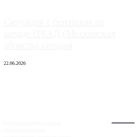
Ситуация с бензином на
западе ЦКАД (Московская
область) сегодня
22.06.2026
Чем ближе к центру столицы, тем ситуация на АЗС лучше.
Однако АЗС, расположенные на приличном удалении от
Москвы, имеют более видимые проблемы. Так, некоторые
заправки на ЦКАД либо не работают полностью, либо
работают с ...
Загрузить больше
Главное:
Метро в Сколково и новые
точки роста цен на
недвижимость: расположение