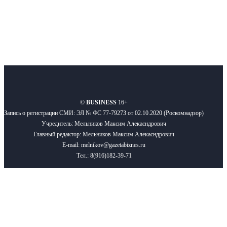
О нас
Реклама
Вакансии
Правила
Контакты
©
BUSINESS
16+
Запись о регистрации СМИ: ЭЛ № ФС 77-79273 от 02.10.2020 (Роскомнадзор)
Учредитель: Мельников Максим Алекасндрович
Главный редактор: Мельников Максим Алекасндрович
E-mail: melnikov@gazetabiznes.ru
Тел.: 8(916)182-39-71