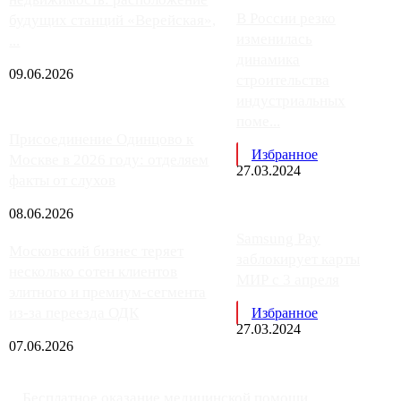
В России резко
будущих станций «Верейская»,
изменилась
...
динамика
09.06.2026
строительства
индустриальных
поме...
Присоединение Одинцово к
Избранное
Москве в 2026 году: отделяем
27.03.2024
факты от слухов
08.06.2026
Samsung Pay
Московский бизнес теряет
заблокирует карты
несколько сотен клиентов
МИР с 3 апреля
элитного и премиум-сегмента
из-за переезда ОДК
Избранное
27.03.2024
07.06.2026
Бесплатное оказание медицинской помощи