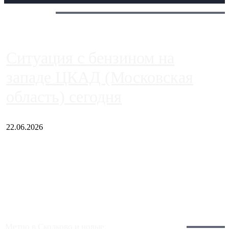
Сегодня:
Ситуация с бензином на
западе ЦКАД (Московская
область) сегодня
22.06.2026
Чем ближе к центру столицы, тем ситуация на АЗС лучше.
Однако АЗС, расположенные на приличном удалении от
Москвы, имеют более видимые проблемы. Так, некоторые
заправки на ЦКАД либо не работают полностью, либо
работают с ...
Загрузить больше
Главное:
Метро в Сколково и новые