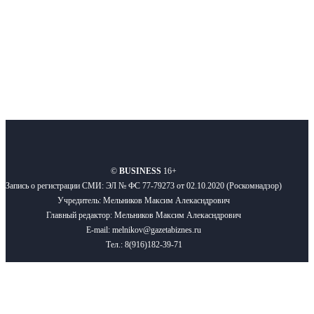
Подписывайтесь
О нас
Реклама
Вакансии
Правила
Контакты
©
BUSINESS
16+
Запись о регистрации СМИ: ЭЛ № ФС 77-79273 от 02.10.2020 (Роскомнадзор)
Учредитель: Мельников Максим Алекасндрович
Главный редактор: Мельников Максим Алекасндрович
E-mail: melnikov@gazetabiznes.ru
Тел.: 8(916)182-39-71