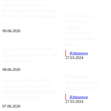
точки роста цен на
недвижимость: расположение
В России резко
будущих станций «Верейская»,
изменилась
...
динамика
09.06.2026
строительства
индустриальных
поме...
Присоединение Одинцово к
Избранное
Москве в 2026 году: отделяем
27.03.2024
факты от слухов
08.06.2026
Samsung Pay
Московский бизнес теряет
заблокирует карты
несколько сотен клиентов
МИР с 3 апреля
элитного и премиум-сегмента
из-за переезда ОДК
Избранное
27.03.2024
07.06.2026