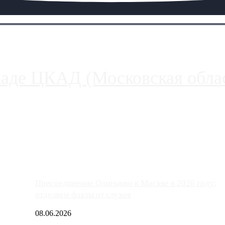
паде ЦКАД (Московская облас
ако АЗС, расположенные на приличном удалении от Москвы, имеют
Присоединение Одинцово к Москве в 2026 году:
отделяем факты от слухов
08.06.2026