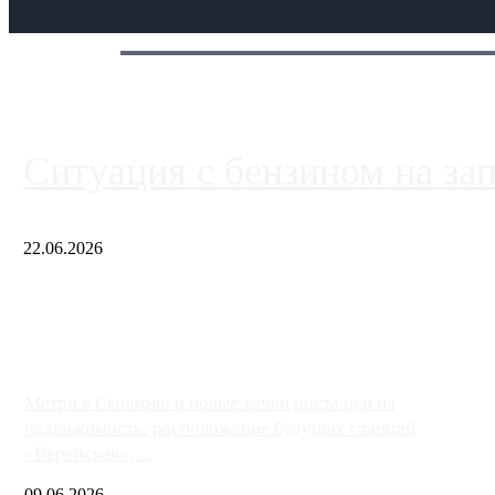
Сегодня:
Ситуация с бензином на за
22.06.2026
Чем ближе к центру столицы, тем ситуация на АЗС лучше. Одн
либо не работают полностью, либо работают с ...
Метро в Сколково и новые точки роста цен на
недвижимость: расположение будущих станций
«Верейская», ...
09.06.2026