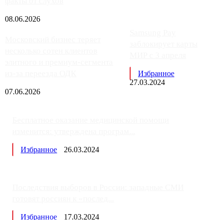
факты от слухов
08.06.2026
Samsung Pay
Московский бизнес теряет
заблокирует карты
несколько сотен клиентов
МИР с 3 апреля
элитного и премиум-сегмента
из-за переезда ОДК
Избранное
27.03.2024
07.06.2026
Бесплатное оказание медицинской помощи
изменится: утверждена програм...
Избранное
26.03.2024
Последствия выборов в России: западные СМИ
готовят россиян к «послед...
Избранное
17.03.2024