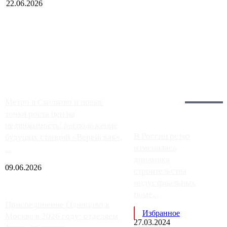
22.06.2026
Чем ближе к центру столицы, тем ситуация на АЗС лучше.
Однако АЗС, расположенные на приличном удалении от
Москвы, имеют более видимые проблемы. Так, некоторые
заправки на ЦКАД либо не работают полностью, либо
работают с ...
Загрузить больше
Главное:
Метро в Сколково и новые
точки роста цен на
недвижимость: расположение
В России резко
будущих станций «Верейская»,
изменилась
...
динамика
09.06.2026
строительства
индустриальных
поме...
Присоединение Одинцово к
Избранное
Москве в 2026 году: отделяем
27.03.2024