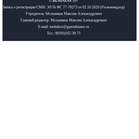
©
BUSINESS
16+
Запись о регистрации СМИ: ЭЛ № ФС 77-79273 от 02.10.2020 (Роскомнадзор)
Учредитель: Мельников Максим Алекасндрович
Главный редактор: Мельников Максим Алекасндрович
E-mail: melnikov@gazetabiznes.ru
Тел.: 8(916)182-39-71