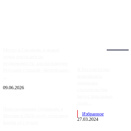
Однако АЗС, расположенные на приличном удалении от
Москвы, имеют более видимые проблемы. Так, некоторые
заправки на ЦКАД либо не работают полностью, либо
работают с ...
Загрузить больше
Главное:
Метро в Сколково и новые
точки роста цен на
недвижимость: расположение
В России резко
будущих станций «Верейская»,
изменилась
...
динамика
09.06.2026
строительства
индустриальных
поме...
Присоединение Одинцово к
Избранное
Москве в 2026 году: отделяем
27.03.2024
факты от слухов