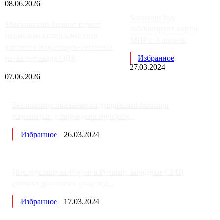
08.06.2026
Samsung Pay
Московский бизнес теряет
заблокирует карты
несколько сотен клиентов
МИР с 3 апреля
элитного и премиум-сегмента
из-за переезда ОДК
Избранное
27.03.2024
07.06.2026
Бесплатное оказание медицинской помощи
изменится: утверждена програм...
Избранное
26.03.2024
Последствия выборов в России: западные СМИ
готовят россиян к «послед...
Избранное
17.03.2024