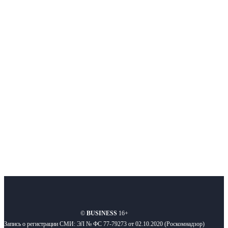
Немного о нас
Интернет-СМИ с фокусом на события, влияющие на бизнес
Московского региона, основанное в 2009 году. Ежедневно публикуем
новости бизнеса и новости для бизнеса.
Подписывайтесь
О нас
Реклама
Вакансии
Правила
Контакты
©
BUSINESS
16+
Запись о регистрации СМИ: ЭЛ № ФС 77-79273 от 02.10.2020 (Роскомнадзор)