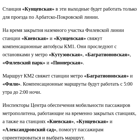
Станция
«Кунцевская»
в эти выходные будет работать только
для проезда по Арбатско-Покровской линии.
На время закрытия наземного участка Филевской линии
станции
«Киевская»
и
«Кунцевская»
свяжут
компенсационные автобусы КМ1. Они проследуют с
остановками у метро
«Кутузовская»
,
«Багратионовская»
,
«Филевский парк»
и
«Пионерская»
.
Маршрут КМ2 свяжет станции метро
«Багратионовская»
и
«Фили»
. Компенсационные маршруты будут работать с 5:00
утра до 2:00 ночи.
Инспекторы Центра обеспечения мобильности пассажиров
метрополитена, работающие на временно закрытых станциях,
а также на станциях
«Киевская»
,
«Кунцевская»
и
«Александровский сад»
, помогут пассажирам
сориентироваться и выбрать маршрут.