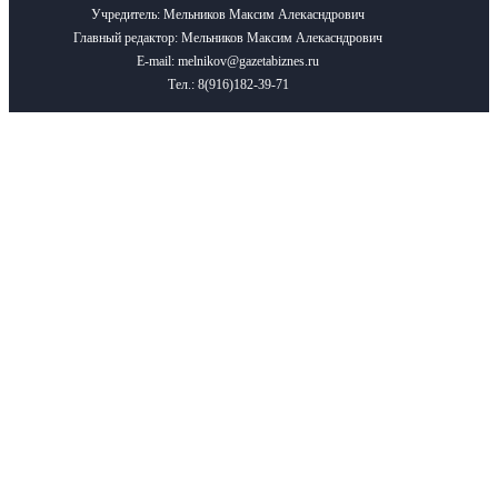
Учредитель: Мельников Максим Алекасндрович
Главный редактор: Мельников Максим Алекасндрович
E-mail: melnikov@gazetabiznes.ru
Тел.: 8(916)182-39-71