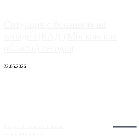
Ситуация с бензином на
западе ЦКАД (Московская
область) сегодня
22.06.2026
Чем ближе к центру столицы, тем ситуация на АЗС лучше.
Однако АЗС, расположенные на приличном удалении от
Москвы, имеют более видимые проблемы. Так, некоторые
заправки на ЦКАД либо не работают полностью, либо
работают с ...
Загрузить больше
Главное:
Метро в Сколково и новые
точки роста цен на