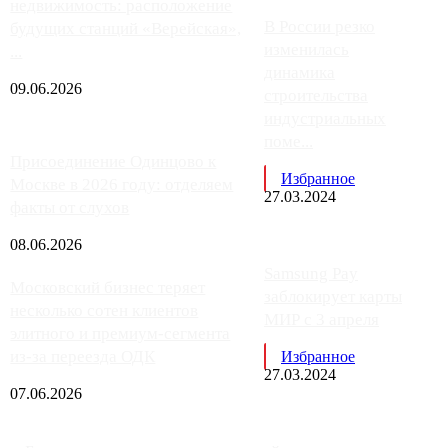
недвижимость: расположение
В России резко
будущих станций «Верейская»,
изменилась
...
динамика
09.06.2026
строительства
индустриальных
поме...
Присоединение Одинцово к
Избранное
Москве в 2026 году: отделяем
27.03.2024
факты от слухов
08.06.2026
Samsung Pay
Московский бизнес теряет
заблокирует карты
несколько сотен клиентов
МИР с 3 апреля
элитного и премиум-сегмента
из-за переезда ОДК
Избранное
27.03.2024
07.06.2026