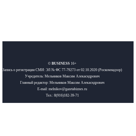
О нас
Реклама
Вакансии
Правила
Контакты
©
BUSINESS
16+
Запись о регистрации СМИ: ЭЛ № ФС 77-79273 от 02.10.2020 (Роскомнадзор)
Учредитель: Мельников Максим Алекасндрович
Главный редактор: Мельников Максим Алекасндрович
E-mail: melnikov@gazetabiznes.ru
Тел.: 8(916)182-39-71