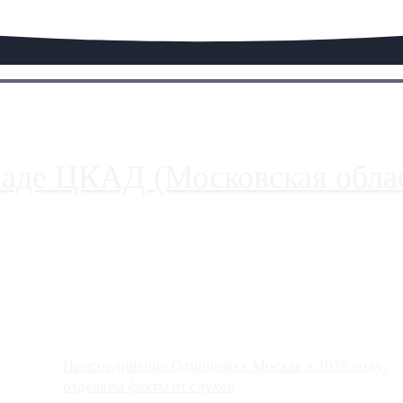
паде ЦКАД (Московская облас
ако АЗС, расположенные на приличном удалении от Москвы, имеют
Присоединение Одинцово к Москве в 2026 году:
отделяем факты от слухов