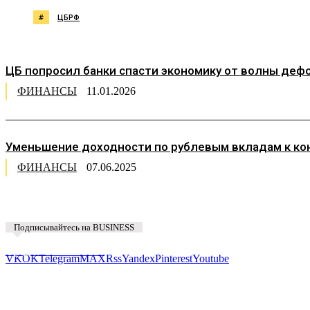
#
ЦБРФ
ЦБ попросил банки спасти экономику от волны деф
ФИНАНСЫ
11.01.2026
Уменьшение доходности по рублевым вкладам к кон
ФИНАНСЫ
07.06.2025
Подписывайтесь на BUSINESS
Предложить новость
VK
OK
Telegram
MAX
Rss
Yandex
Pinterest
Youtube