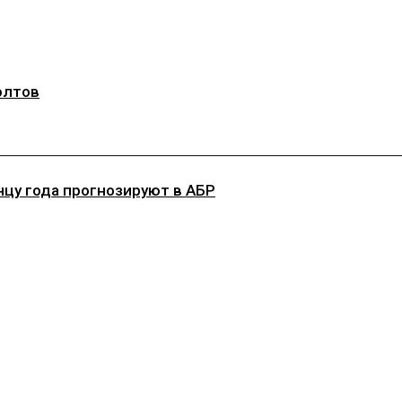
олтов
цу года прогнозируют в АБР