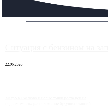
Сегодня:
Ситуация с бензином на за
22.06.2026
Чем ближе к центру столицы, тем ситуация на АЗС лучше. Одн
либо не работают полностью, либо работают с ...
Метро в Сколково и новые точки роста цен на
недвижимость: расположение будущих станций