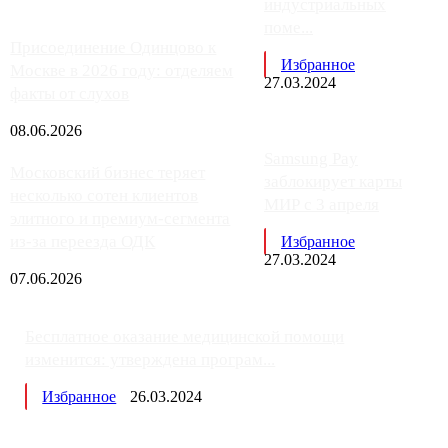
индустриальных
поме...
Присоединение Одинцово к
Избранное
Москве в 2026 году: отделяем
27.03.2024
факты от слухов
08.06.2026
Samsung Pay
Московский бизнес теряет
заблокирует карты
несколько сотен клиентов
МИР с 3 апреля
элитного и премиум-сегмента
из-за переезда ОДК
Избранное
27.03.2024
07.06.2026
Бесплатное оказание медицинской помощи
изменится: утверждена програм...
Избранное
26.03.2024