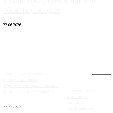
западе ЦКАД (Московская
область) сегодня
22.06.2026
Чем ближе к центру столицы, тем ситуация на АЗС лучше.
Однако АЗС, расположенные на приличном удалении от
Москвы, имеют более видимые проблемы. Так, некоторые
заправки на ЦКАД либо не работают полностью, либо
работают с ...
Загрузить больше
Главное:
Метро в Сколково и новые
точки роста цен на
недвижимость: расположение
В России резко
будущих станций «Верейская»,
изменилась
...
динамика
09.06.2026
строительства