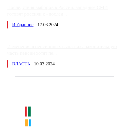
Последствия выборов в России: западные СМИ
готовят россиян к «послед...
Избранное
17.03.2024
Изменения в пенсионных выплатах: накопительную
часть пенсии хотят пе...
ВЛАСТЬ
10.03.2024