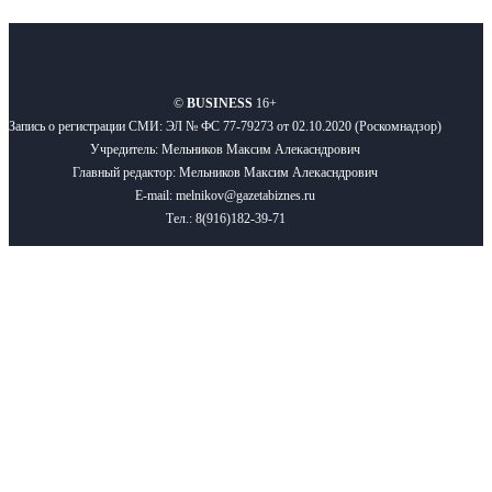
О нас
Реклама
Вакансии
Правила
Контакты
©
BUSINESS
16+
Запись о регистрации СМИ: ЭЛ № ФС 77-79273 от 02.10.2020 (Роскомнадзор)
Учредитель: Мельников Максим Алекасндрович
Главный редактор: Мельников Максим Алекасндрович
E-mail: melnikov@gazetabiznes.ru
Тел.: 8(916)182-39-71