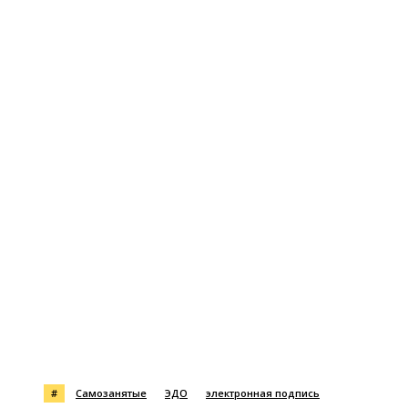
#
Самозанятые
ЭДО
электронная подпись