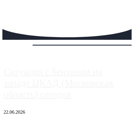
Сегодня:
Ситуация с бензином на
западе ЦКАД (Московская
область) сегодня
22.06.2026
Чем ближе к центру столицы, тем ситуация на АЗС лучше.
Однако АЗС, расположенные на приличном удалении от
Москвы, имеют более видимые проблемы. Так, некоторые