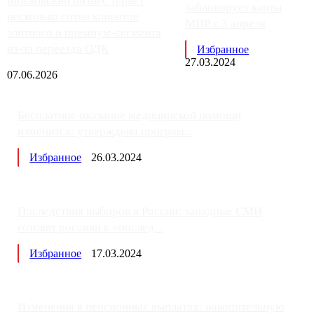
Московский бизнес теряет
заблокирует карты
несколько сотен клиентов
МИР с 3 апреля
элитного и премиум-сегмента
из-за переезда ОДК
Избранное
27.03.2024
07.06.2026
Бесплатное оказание медицинской помощи
изменится: утверждена програм...
Избранное
26.03.2024
Последствия выборов в России: западные СМИ
готовят россиян к «послед...
Избранное
17.03.2024
Изменения в пенсионных выплатах: накопительную