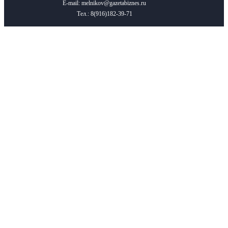
E-mail: melnikov@gazetabiznes.ru
Тел.: 8(916)182-39-71