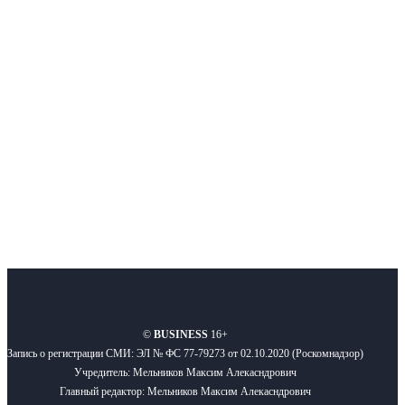
Интернет-СМИ с фокусом на события, влияющие на бизнес
Московского региона, основанное в 2009 году. Ежедневно публикуем
новости бизнеса и новости для бизнеса.
Подписывайтесь
О нас
Реклама
Вакансии
Правила
Контакты
©
BUSINESS
16+
Запись о регистрации СМИ: ЭЛ № ФС 77-79273 от 02.10.2020 (Роскомнадзор)
Учредитель: Мельников Максим Алекасндрович
Главный редактор: Мельников Максим Алекасндрович