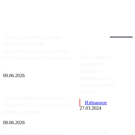
заправки на ЦКАД либо не работают полностью, либо
работают с ...
Загрузить больше
Главное:
Метро в Сколково и новые
точки роста цен на
недвижимость: расположение
В России резко
будущих станций «Верейская»,
изменилась
...
динамика
09.06.2026
строительства
индустриальных
поме...
Присоединение Одинцово к
Избранное
Москве в 2026 году: отделяем
27.03.2024
факты от слухов
08.06.2026
Samsung Pay