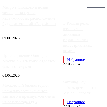
Загрузить больше
Главное:
Метро в Сколково и новые
точки роста цен на
недвижимость: расположение
В России резко
будущих станций «Верейская»,
изменилась
...
динамика
09.06.2026
строительства
индустриальных
поме...
Присоединение Одинцово к
Избранное
Москве в 2026 году: отделяем
27.03.2024
факты от слухов
08.06.2026
Samsung Pay
Московский бизнес теряет
заблокирует карты
несколько сотен клиентов
МИР с 3 апреля
элитного и премиум-сегмента
из-за переезда ОДК
Избранное
27.03.2024