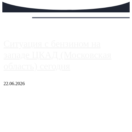
Сегодня:
Ситуация с бензином на
западе ЦКАД (Московская
область) сегодня
22.06.2026
Чем ближе к центру столицы, тем ситуация на АЗС лучше.
Однако АЗС, расположенные на приличном удалении от
Москвы, имеют более видимые проблемы. Так, некоторые
заправки на ЦКАД либо не работают полностью, либо
работают с ...