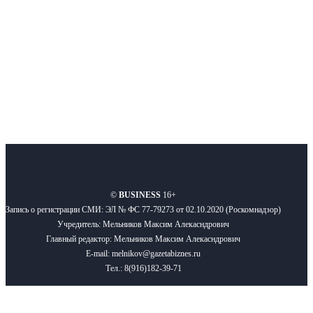
Подписывайтесь
О нас
Реклама
Вакансии
Правила
Контакты
©
BUSINESS
16+
Запись о регистрации СМИ: ЭЛ № ФС 77-79273 от 02.10.2020 (Роскомнадзор)
Учредитель: Мельников Максим Алекасндрович
Главный редактор: Мельников Максим Алекасндрович
E-mail: melnikov@gazetabiznes.ru
Тел.: 8(916)182-39-71