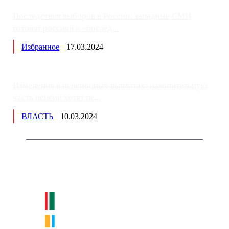
Последствия выборов в России: западные СМИ
готовят россиян к «послед...
Избранное
17.03.2024
Изменения в пенсионных выплатах: накопительную
часть пенсии хотят пе...
ВЛАСТЬ
10.03.2024