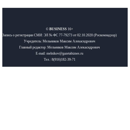
О нас
Реклама
Вакансии
Правила
Контакты
©
BUSINESS
16+
Запись о регистрации СМИ: ЭЛ № ФС 77-79273 от 02.10.2020 (Роскомнадзор)
Учредитель: Мельников Максим Алекасндрович
Главный редактор: Мельников Максим Алекасндрович
E-mail: melnikov@gazetabiznes.ru
Тел.: 8(916)182-39-71