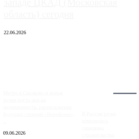
западе ЦКАД (Московская
область) сегодня
22.06.2026
Чем ближе к центру столицы, тем ситуация на АЗС лучше.
Однако АЗС, расположенные на приличном удалении от
Москвы, имеют более видимые проблемы. Так, некоторые
заправки на ЦКАД либо не работают полностью, либо
работают с ...
Загрузить больше
Главное:
Метро в Сколково и новые
точки роста цен на
недвижимость: расположение
В России резко
будущих станций «Верейская»,
изменилась
...
динамика
09.06.2026
строительства