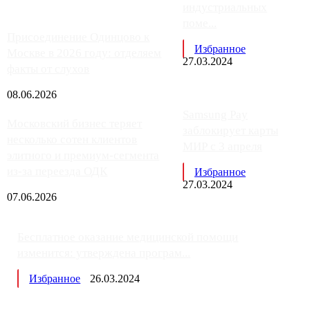
индустриальных
поме...
Присоединение Одинцово к
Избранное
Москве в 2026 году: отделяем
27.03.2024
факты от слухов
08.06.2026
Samsung Pay
Московский бизнес теряет
заблокирует карты
несколько сотен клиентов
МИР с 3 апреля
элитного и премиум-сегмента
из-за переезда ОДК
Избранное
27.03.2024
07.06.2026
Бесплатное оказание медицинской помощи
изменится: утверждена програм...
Избранное
26.03.2024