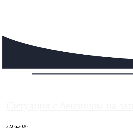
Сегодня:
Ситуация с бензином на за
22.06.2026
Чем ближе к центру столицы, тем ситуация на АЗС лучше. Одн