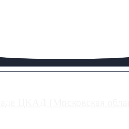
паде ЦКАД (Московская облас
ако АЗС, расположенные на приличном удалении от Москвы, имеют