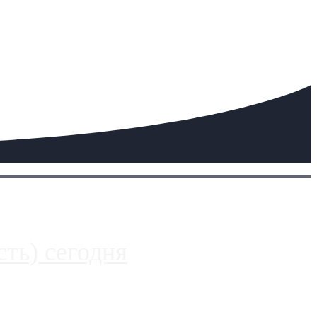
ть) сегодня
 более видимые проблемы. Так, некоторые заправки на ЦКАД