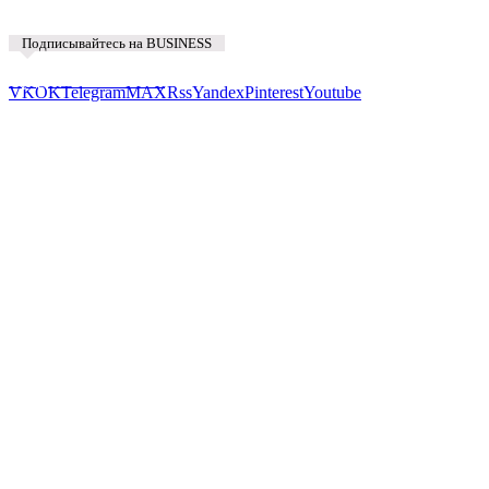
Подписывайтесь на BUSINESS
Предложить новость
VK
OK
Telegram
MAX
Rss
Yandex
Pinterest
Youtube