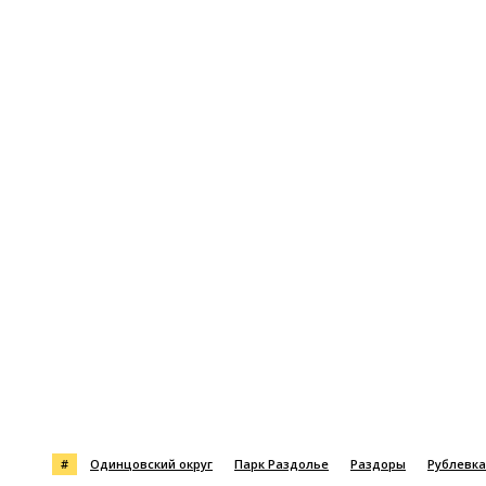
Поделиться
#
Одинцовский округ
Парк Раздолье
Раздоры
Рублевка