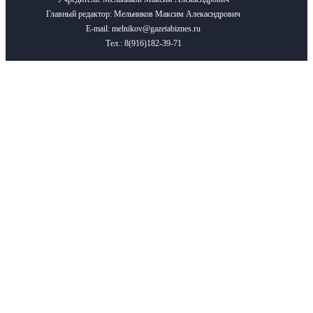
Главный редактор: Мельников Максим Алекасндрович
E-mail: melnikov@gazetabiznes.ru
Тел.: 8(916)182-39-71