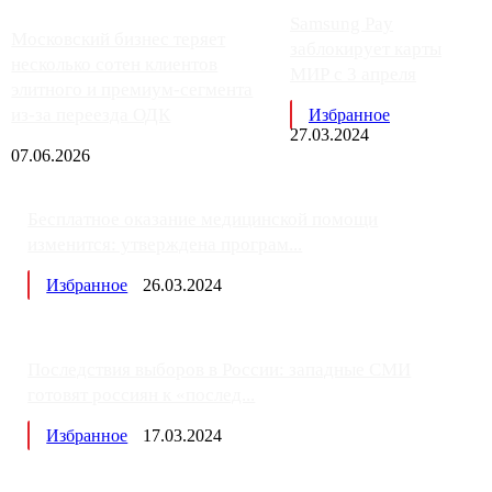
Samsung Pay
Московский бизнес теряет
заблокирует карты
несколько сотен клиентов
МИР с 3 апреля
элитного и премиум-сегмента
из-за переезда ОДК
Избранное
27.03.2024
07.06.2026
Бесплатное оказание медицинской помощи
изменится: утверждена програм...
Избранное
26.03.2024
Последствия выборов в России: западные СМИ
готовят россиян к «послед...
Избранное
17.03.2024