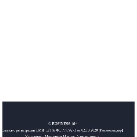
Интернет-СМИ с фокусом на события, влияющие на бизнес
Московского региона, основанное в 2009 году. Ежедневно публикуем
новости бизнеса и новости для бизнеса.
Подписывайтесь
О нас
Реклама
Вакансии
Правила
Контакты
©
BUSINESS
16+
Запись о регистрации СМИ: ЭЛ № ФС 77-79273 от 02.10.2020 (Роскомнадзор)
Учредитель: Мельников Максим Алекасндрович