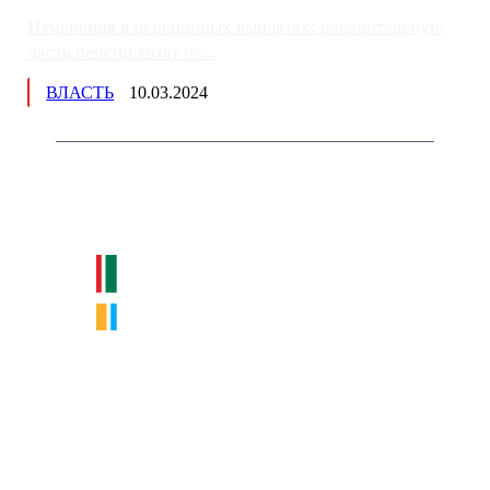
Изменения в пенсионных выплатах: накопительную
часть пенсии хотят пе...
ВЛАСТЬ
10.03.2024
Немного о нас