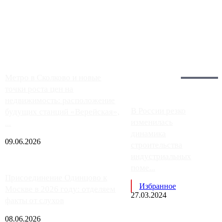
Однако АЗС, расположенные на приличном удалении от
Москвы, имеют более видимые проблемы. Так, некоторые
заправки на ЦКАД либо не работают полностью, либо
работают с ...
Загрузить больше
Главное:
Метро в Сколково и новые
точки роста цен на
недвижимость: расположение
В России резко
будущих станций «Верейская»,
изменилась
...
динамика
09.06.2026
строительства
индустриальных
поме...
Присоединение Одинцово к
Избранное
Москве в 2026 году: отделяем
27.03.2024
факты от слухов
08.06.2026