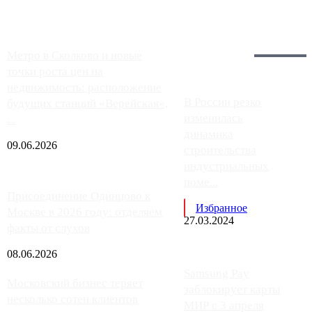
Загрузить больше
Главное:
Метро в Сколково и новые
точки роста цен на
недвижимость: расположение
В России резко
будущих станций «Верейская»,
изменилась
...
динамика
09.06.2026
строительства
индустриальных
поме...
Присоединение Одинцово к
Избранное
Москве в 2026 году: отделяем
27.03.2024
факты от слухов
08.06.2026
Samsung Pay
Московский бизнес теряет
заблокирует карты
несколько сотен клиентов
МИР с 3 апреля