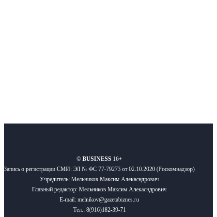
новости бизнеса и новости для бизнеса.
Подписывайтесь
О нас
Реклама
Вакансии
Правила
Контакты
©
BUSINESS
16+
Запись о регистрации СМИ: ЭЛ № ФС 77-79273 от 02.10.2020 (Роскомнадзор)
Учредитель: Мельников Максим Алекасндрович
Главный редактор: Мельников Максим Алекасндрович
E-mail: melnikov@gazetabiznes.ru
Тел.: 8(916)182-39-71