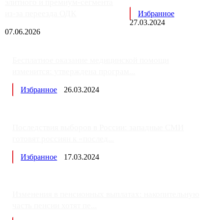
элитного и премиум-сегмента
из-за переезда ОДК
Избранное
27.03.2024
07.06.2026
Бесплатное оказание медицинской помощи
изменится: утверждена програм...
Избранное
26.03.2024
Последствия выборов в России: западные СМИ
готовят россиян к «послед...
Избранное
17.03.2024
Изменения в пенсионных выплатах: накопительную
часть пенсии хотят пе...