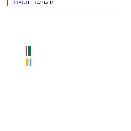
ВЛАСТЬ
10.03.2024
Немного о нас
Интернет-СМИ с фокусом на события, влияющие на бизнес
Московского региона, основанное в 2009 году. Ежедневно публикуем