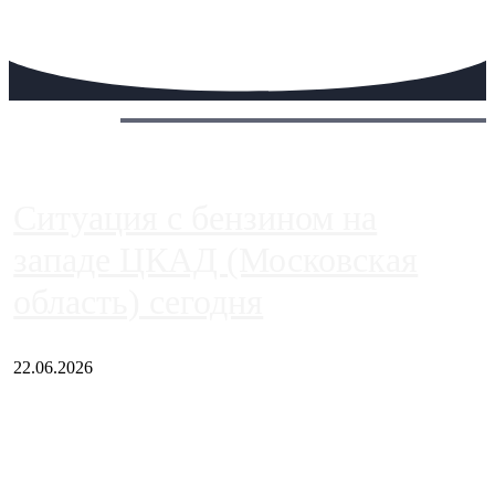
Сегодня:
Ситуация с бензином на
западе ЦКАД (Московская
область) сегодня
22.06.2026
Чем ближе к центру столицы, тем ситуация на АЗС лучше.
Однако АЗС, расположенные на приличном удалении от
Москвы, имеют более видимые проблемы. Так, некоторые
заправки на ЦКАД либо не работают полностью, либо
работают с ...