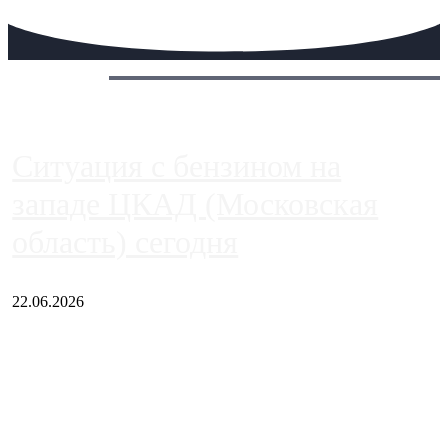
Сегодня:
Ситуация с бензином на
западе ЦКАД (Московская
область) сегодня
22.06.2026
Чем ближе к центру столицы, тем ситуация на АЗС лучше.
Однако АЗС, расположенные на приличном удалении от
Москвы, имеют более видимые проблемы. Так, некоторые
заправки на ЦКАД либо не работают полностью, либо
работают с ...