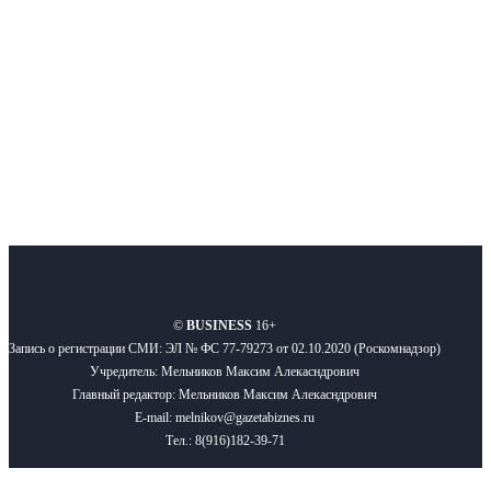
Подписывайтесь
О нас
Реклама
Вакансии
Правила
Контакты
©
BUSINESS
16+
Запись о регистрации СМИ: ЭЛ № ФС 77-79273 от 02.10.2020 (Роскомнадзор)
Учредитель: Мельников Максим Алекасндрович
Главный редактор: Мельников Максим Алекасндрович
E-mail: melnikov@gazetabiznes.ru
Тел.: 8(916)182-39-71