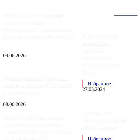
Загрузить больше
Главное:
Метро в Сколково и новые
точки роста цен на
недвижимость: расположение
В России резко
будущих станций «Верейская»,
изменилась
...
динамика
09.06.2026
строительства
индустриальных
поме...
Присоединение Одинцово к
Избранное
Москве в 2026 году: отделяем
27.03.2024
факты от слухов
08.06.2026
Samsung Pay
Московский бизнес теряет
заблокирует карты
несколько сотен клиентов
МИР с 3 апреля
элитного и премиум-сегмента
из-за переезда ОДК
Избранное