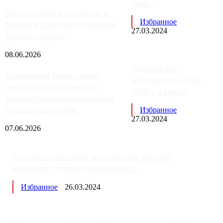
поме...
Присоединение Одинцово к
Избранное
Москве в 2026 году: отделяем
27.03.2024
факты от слухов
08.06.2026
Samsung Pay
Московский бизнес теряет
заблокирует карты
несколько сотен клиентов
МИР с 3 апреля
элитного и премиум-сегмента
из-за переезда ОДК
Избранное
27.03.2024
07.06.2026
Бесплатное оказание медицинской помощи
изменится: утверждена програм...
Избранное
26.03.2024