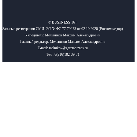
О нас
Реклама
Вакансии
Правила
Контакты
©
BUSINESS
16+
Запись о регистрации СМИ: ЭЛ № ФС 77-79273 от 02.10.2020 (Роскомнадзор)
Учредитель: Мельников Максим Алекасндрович
Главный редактор: Мельников Максим Алекасндрович
E-mail: melnikov@gazetabiznes.ru
Тел.: 8(916)182-39-71