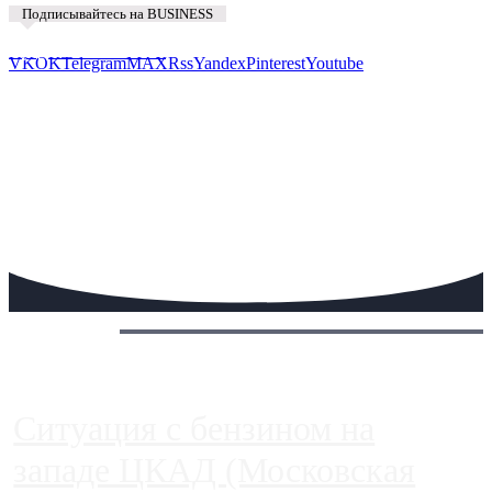
Подписывайтесь на BUSINESS
Предложить новость
VK
OK
Telegram
MAX
Rss
Yandex
Pinterest
Youtube
Сегодня:
Ситуация с бензином на
западе ЦКАД (Московская