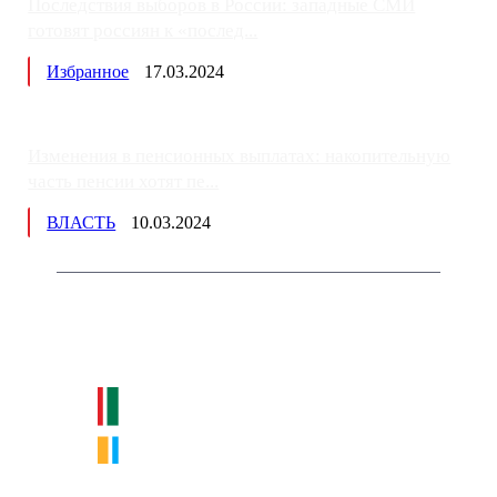
Последствия выборов в России: западные СМИ
готовят россиян к «послед...
Избранное
17.03.2024
Изменения в пенсионных выплатах: накопительную
часть пенсии хотят пе...
ВЛАСТЬ
10.03.2024