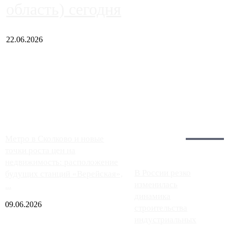
область) сегодня
22.06.2026
Чем ближе к центру столицы, тем ситуация на АЗС лучше.
Однако АЗС, расположенные на приличном удалении от
Москвы, имеют более видимые проблемы. Так, некоторые
заправки на ЦКАД либо не работают полностью, либо
работают с ...
Загрузить больше
Главное:
Метро в Сколково и новые
точки роста цен на
недвижимость: расположение
В России резко
будущих станций «Верейская»,
изменилась
...
динамика
09.06.2026
строительства
индустриальных