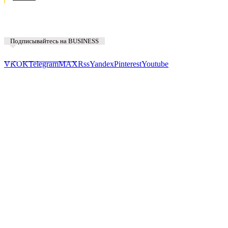
Подписывайтесь на BUSINESS
Предложить новость
VK
OK
Telegram
MAX
Rss
Yandex
Pinterest
Youtube