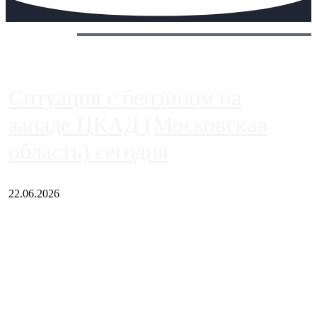
Сегодня:
Ситуация с бензином на
западе ЦКАД (Московская
область) сегодня
22.06.2026
Чем ближе к центру столицы, тем ситуация на АЗС лучше.
Однако АЗС, расположенные на приличном удалении от
Москвы, имеют более видимые проблемы. Так, некоторые
заправки на ЦКАД либо не работают полностью, либо
работают с ...
Загрузить больше