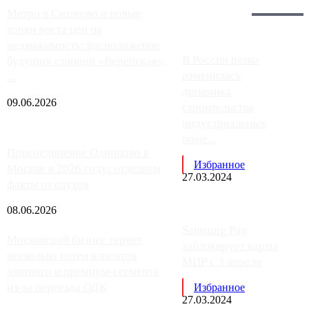
Главное:
Метро в Сколково и новые
точки роста цен на
недвижимость: расположение
В России резко
будущих станций «Верейская»,
изменилась
...
динамика
09.06.2026
строительства
индустриальных
поме...
Присоединение Одинцово к
Избранное
Москве в 2026 году: отделяем
27.03.2024
факты от слухов
08.06.2026
Samsung Pay
Московский бизнес теряет
заблокирует карты
несколько сотен клиентов
МИР с 3 апреля
элитного и премиум-сегмента
из-за переезда ОДК
Избранное
27.03.2024