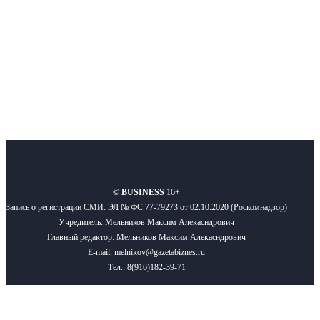
Подписывайтесь
О нас
Реклама
Вакансии
Правила
Контакты
©
BUSINESS
16+
Запись о регистрации СМИ: ЭЛ № ФС 77-79273 от 02.10.2020 (Роскомнадзор)
Учредитель: Мельников Максим Алекасндрович
Главный редактор: Мельников Максим Алекасндрович
E-mail: melnikov@gazetabiznes.ru
Тел.: 8(916)182-39-71