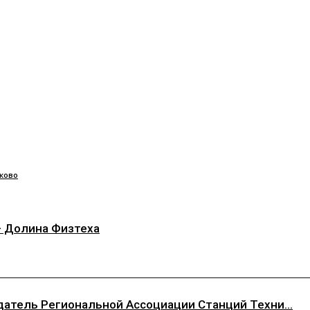
ково
— Долина Физтеха
атель Региональной Ассоциации Станций Техни...