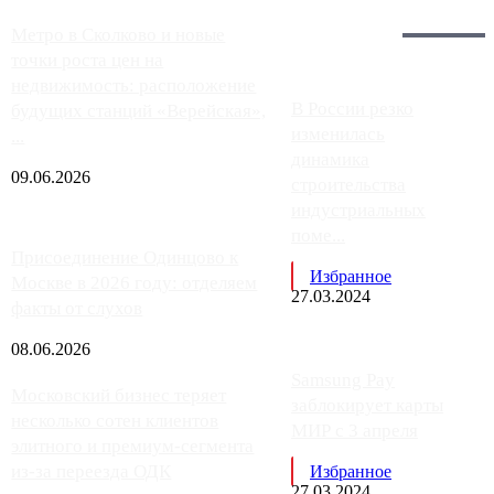
Загрузить больше
Главное:
Метро в Сколково и новые
точки роста цен на
недвижимость: расположение
В России резко
будущих станций «Верейская»,
изменилась
...
динамика
09.06.2026
строительства
индустриальных
поме...
Присоединение Одинцово к
Избранное
Москве в 2026 году: отделяем
27.03.2024
факты от слухов
08.06.2026
Samsung Pay
Московский бизнес теряет
заблокирует карты
несколько сотен клиентов
МИР с 3 апреля
элитного и премиум-сегмента
из-за переезда ОДК
Избранное
27.03.2024