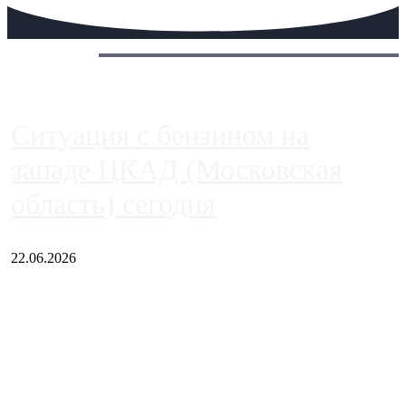
Сегодня:
Ситуация с бензином на
западе ЦКАД (Московская
область) сегодня
22.06.2026
Чем ближе к центру столицы, тем ситуация на АЗС лучше.
Однако АЗС, расположенные на приличном удалении от
Москвы, имеют более видимые проблемы. Так, некоторые
заправки на ЦКАД либо не работают полностью, либо
работают с ...