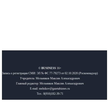
Подписывайтесь
О нас
Реклама
Вакансии
Правила
Контакты
©
BUSINESS
16+
Запись о регистрации СМИ: ЭЛ № ФС 77-79273 от 02.10.2020 (Роскомнадзор)
Учредитель: Мельников Максим Алекасндрович
Главный редактор: Мельников Максим Алекасндрович
E-mail: melnikov@gazetabiznes.ru
Тел.: 8(916)182-39-71