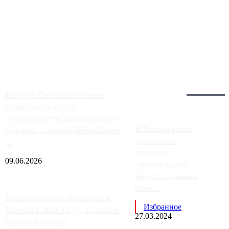
Чем ближе к центру столицы, тем ситуация на АЗС лучше.
Однако АЗС, расположенные на приличном удалении от
Москвы, имеют более видимые проблемы. Так, некоторые
заправки на ЦКАД либо не работают полностью, либо
работают с ...
Загрузить больше
Главное:
Метро в Сколково и новые
точки роста цен на
недвижимость: расположение
В России резко
будущих станций «Верейская»,
изменилась
...
динамика
09.06.2026
строительства
индустриальных
поме...
Присоединение Одинцово к
Избранное
Москве в 2026 году: отделяем
27.03.2024
факты от слухов