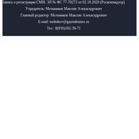
Запись о регистрации СМИ: ЭЛ № ФС 77-79273 от 02.10.2020 (Роскомнадзор)
Учредитель: Мельников Максим Алекасндрович
Главный редактор: Мельников Максим Алекасндрович
E-mail: melnikov@gazetabiznes.ru
Тел.: 8(916)182-39-71