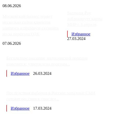
08.06.2026
Samsung Pay
Московский бизнес теряет
заблокирует карты
несколько сотен клиентов
МИР с 3 апреля
элитного и премиум-сегмента
из-за переезда ОДК
Избранное
27.03.2024
07.06.2026
Бесплатное оказание медицинской помощи
изменится: утверждена програм...
Избранное
26.03.2024
Последствия выборов в России: западные СМИ
готовят россиян к «послед...
Избранное
17.03.2024