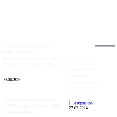
Чем ближе к центру столицы, тем ситуация на АЗС лучше.
Однако АЗС, расположенные на приличном удалении от
Москвы, имеют более видимые проблемы. Так, некоторые
заправки на ЦКАД либо не работают полностью, либо
работают с ...
Загрузить больше
Главное:
Метро в Сколково и новые
точки роста цен на
недвижимость: расположение
В России резко
будущих станций «Верейская»,
изменилась
...
динамика
09.06.2026
строительства
индустриальных
поме...
Присоединение Одинцово к
Избранное
Москве в 2026 году: отделяем
27.03.2024
факты от слухов