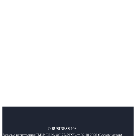
Немного о нас
Интернет-СМИ с фокусом на события, влияющие на бизнес
Московского региона, основанное в 2009 году. Ежедневно публикуем
новости бизнеса и новости для бизнеса.
Подписывайтесь
О нас
Реклама
Вакансии
Правила
Контакты
©
BUSINESS
16+
Запись о регистрации СМИ: ЭЛ № ФС 77-79273 от 02.10.2020 (Роскомнадзор)