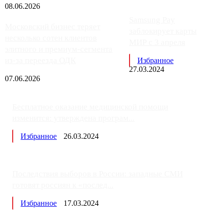
08.06.2026
Samsung Pay
Московский бизнес теряет
заблокирует карты
несколько сотен клиентов
МИР с 3 апреля
элитного и премиум-сегмента
из-за переезда ОДК
Избранное
27.03.2024
07.06.2026
Бесплатное оказание медицинской помощи
изменится: утверждена програм...
Избранное
26.03.2024
Последствия выборов в России: западные СМИ
готовят россиян к «послед...
Избранное
17.03.2024