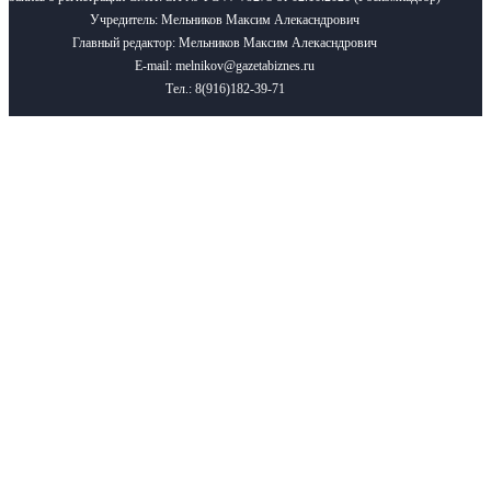
Учредитель: Мельников Максим Алекасндрович
Главный редактор: Мельников Максим Алекасндрович
E-mail: melnikov@gazetabiznes.ru
Тел.: 8(916)182-39-71