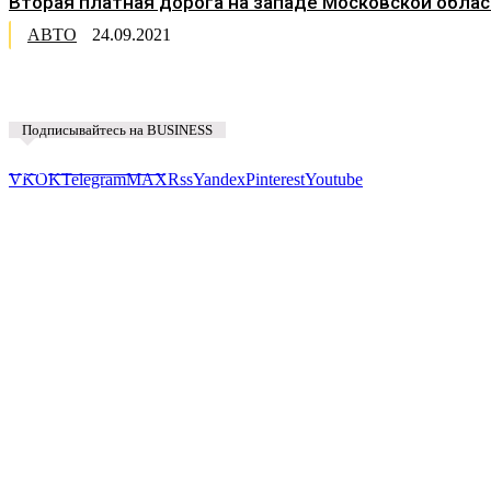
Вторая платная дорога на западе Московской обл
АВТО
24.09.2021
Подписывайтесь на BUSINESS
Предложить новость
VK
OK
Telegram
MAX
Rss
Yandex
Pinterest
Youtube