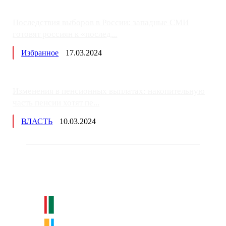
Последствия выборов в России: западные СМИ
готовят россиян к «послед...
Избранное
17.03.2024
Изменения в пенсионных выплатах: накопительную
часть пенсии хотят пе...
ВЛАСТЬ
10.03.2024