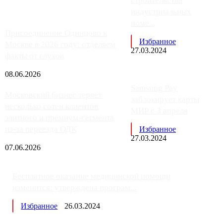
строительства
индустриальных
поме...
Присоединение Одинцово к
Избранное
Москве в 2026 году: отделяем
27.03.2024
факты от слухов
08.06.2026
Samsung Pay
Московский бизнес теряет
заблокирует карты
несколько сотен клиентов
МИР с 3 апреля
элитного и премиум-сегмента
из-за переезда ОДК
Избранное
27.03.2024
07.06.2026
Бесплатное оказание медицинской помощи
изменится: утверждена програм...
Избранное
26.03.2024