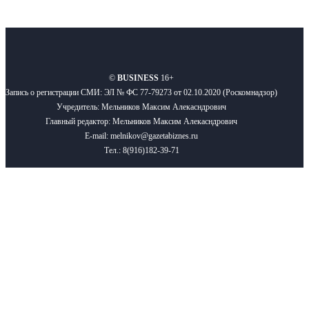
О нас
Реклама
Вакансии
Правила
Контакты
©
BUSINESS
16+
Запись о регистрации СМИ: ЭЛ № ФС 77-79273 от 02.10.2020 (Роскомнадзор)
Учредитель: Мельников Максим Алекасндрович
Главный редактор: Мельников Максим Алекасндрович
E-mail: melnikov@gazetabiznes.ru
Тел.: 8(916)182-39-71