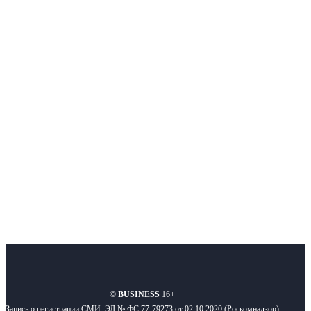
Немного о нас
Интернет-СМИ с фокусом на события, влияющие на бизнес
Московского региона, основанное в 2009 году. Ежедневно публикуем
новости бизнеса и новости для бизнеса.
Подписывайтесь
О нас
Реклама
Вакансии
Правила
Контакты
©
BUSINESS
16+
Запись о регистрации СМИ: ЭЛ № ФС 77-79273 от 02.10.2020 (Роскомнадзор)