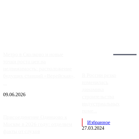
Чем ближе к центру столицы, тем ситуация на АЗС лучше.
Однако АЗС, расположенные на приличном удалении от
Москвы, имеют более видимые проблемы. Так, некоторые
заправки на ЦКАД либо не работают полностью, либо
работают с ...
Загрузить больше
Главное:
Метро в Сколково и новые
точки роста цен на
недвижимость: расположение
В России резко
будущих станций «Верейская»,
изменилась
...
динамика
09.06.2026
строительства
индустриальных
поме...
Присоединение Одинцово к
Избранное
Москве в 2026 году: отделяем
27.03.2024
факты от слухов