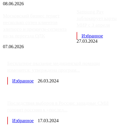
08.06.2026
Samsung Pay
Московский бизнес теряет
заблокирует карты
несколько сотен клиентов
МИР с 3 апреля
элитного и премиум-сегмента
из-за переезда ОДК
Избранное
27.03.2024
07.06.2026
Бесплатное оказание медицинской помощи
изменится: утверждена програм...
Избранное
26.03.2024
Последствия выборов в России: западные СМИ
готовят россиян к «послед...
Избранное
17.03.2024