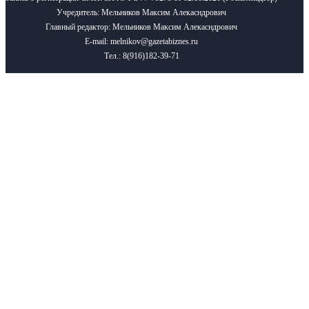
Учредитель: Мельников Максим Алекасндрович
Главный редактор: Мельников Максим Алекасндрович
E-mail: melnikov@gazetabiznes.ru
Тел.: 8(916)182-39-71